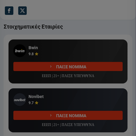
Στοιχηματικές Εταιρίες
Bwin
9.8
ΠΑΙΞΕ ΝΟΜΙΜΑ
ΕΕΕΠ | 21+ | ΠΑΙΞΕ ΥΠΕΥΘΥΝΑ
Novibet
9.7
ΠΑΙΞΕ ΝΟΜΙΜΑ
ΕΕΕΠ | 21+ | ΠΑΙΞΕ ΥΠΕΥΘΥΝΑ