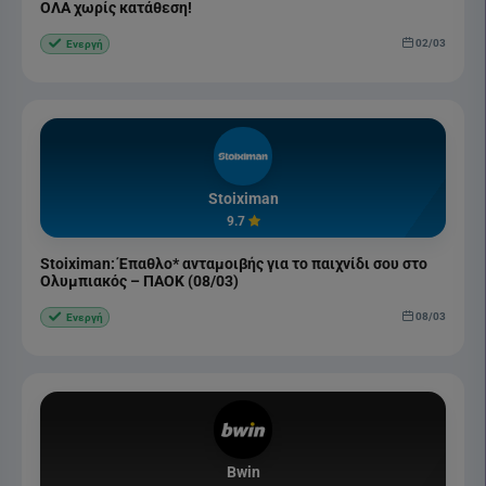
ΟΛΑ χωρίς κατάθεση!
02/03
Ενεργή
Stoiximan
9.7
Stoiximan: Έπαθλο* ανταμοιβής για το παιχνίδι σου στο
Ολυμπιακός – ΠΑΟΚ (08/03)
08/03
Ενεργή
Bwin