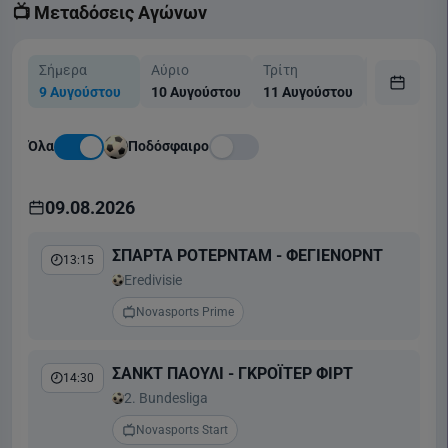
📺 Μεταδόσεις Αγώνων
Σήμερα
Αύριο
Τρίτη
Τετάρτη
9 Αυγούστου
10 Αυγούστου
11 Αυγούστου
12 Αυγούσ
Όλα
Ποδόσφαιρο
09.08.2026
ΣΠΑΡΤΑ ΡΟΤΕΡΝΤΑΜ - ΦΕΓΙΕΝΟΡΝΤ
13:15
Eredivisie
Novasports Prime
ΣΑΝΚΤ ΠΑΟΥΛΙ - ΓΚΡΟΪΤΕΡ ΦΙΡΤ
14:30
2. Bundesliga
Novasports Start