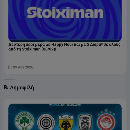
Δεύτερη σερί μέρα με Happy Hour και με 5 Δώρα* σε όλους
από τη Stoiximan (08/09)!
09 Αυγ 2026
📝 Δημοφιλή