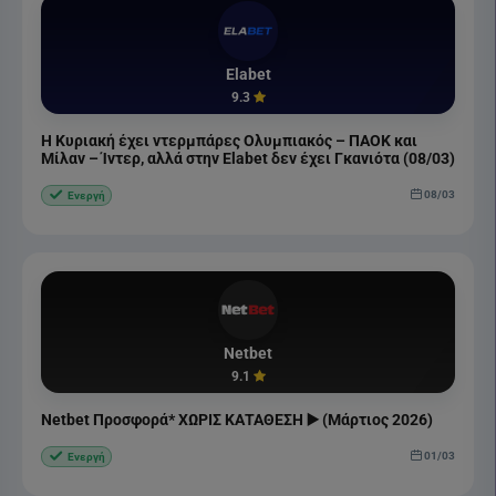
Elabet
9.3
Η Κυριακή έχει ντερμπάρες Ολυμπιακός – ΠΑΟΚ και
Μίλαν – Ίντερ, αλλά στην Elabet δεν έχει Γκανιότα (08/03)
08/03
Ενεργή
Netbet
9.1
Netbet Προσφορά* ΧΩΡΙΣ ΚΑΤΑΘΕΣΗ ▶️ (Μάρτιος 2026)
01/03
Ενεργή