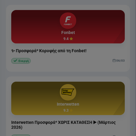
Fonbet
9.4
✨ Προσφορά* Κορυφής από τη Fonbet!
06/03
Ενεργή
Interwetten
9.3
Interwetten Προσφορά* ΧΩΡΙΣ ΚΑΤΑΘΕΣΗ ▶️ (Μάρτιος
2026)