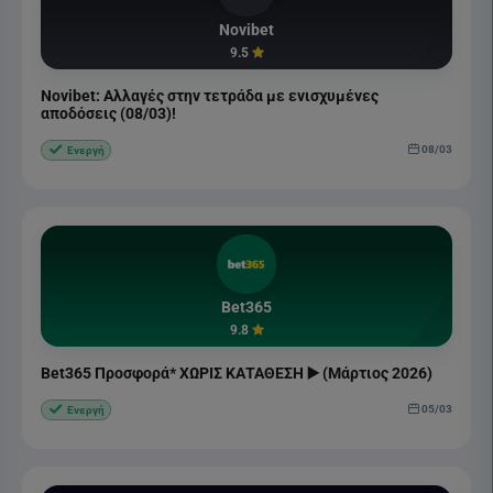
Novibet
9.5
Novibet: Αλλαγές στην τετράδα με ενισχυμένες
αποδόσεις (08/03)!
08/03
Ενεργή
Bet365
9.8
Bet365 Προσφορά* ΧΩΡΙΣ ΚΑΤΑΘΕΣΗ ▶️ (Μάρτιος 2026)
05/03
Ενεργή