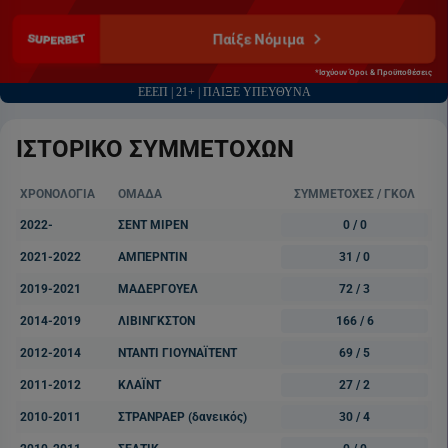
Παίξε Νόμιμα
*Ισχύουν Όροι & Προϋποθέσεις
ΕΕΕΠ | 21+ | ΠΑΙΞΕ ΥΠΕΥΘΥΝΑ
ΙΣΤΟΡΙΚΟ ΣΥΜΜΕΤΟΧΩΝ
ΧΡΟΝΟΛΟΓΙΑ
ΟΜΑΔΑ
ΣΥΜΜΕΤΟΧΕΣ / ΓΚΟΛ
2022-
ΣΕΝΤ ΜΙΡΕΝ
0 / 0
2021-2022
ΑΜΠΕΡΝΤΙΝ
31 / 0
2019-2021
ΜΑΔΕΡΓΟΥΕΛ
72 / 3
2014-2019
ΛΙΒΙΝΓΚΣΤΟΝ
166 / 6
2012-2014
ΝΤΑΝΤΙ ΓΙΟΥΝΑΪΤΕΝΤ
69 / 5
2011-2012
ΚΛΑΪΝΤ
27 / 2
2010-2011
ΣΤΡΑΝΡΑΕΡ (δανεικός)
30 / 4