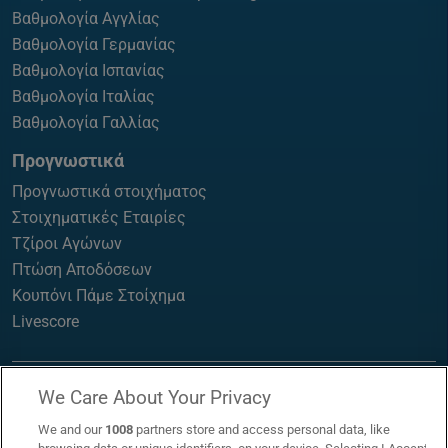
Βαθμολογία Αγγλίας
Βαθμολογία Γερμανίας
Βαθμολογία Ισπανίας
Βαθμολογία Ιταλίας
Βαθμολογία Γαλλίας
Προγνωστικά
Προγνωστικά στοιχήματος
Στοιχηματικές Εταιρίες
Τζίροι Αγώνων
Πτώση Αποδόσεων
Κουπόνι Πάμε Στοίχημα
Livescore
We Care About Your Privacy
We and our
1008
partners store and access personal data, like