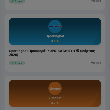
06/03
Ενεργή
Sportingbet
8.8
Sportingbet Προσφορά* ΧΩΡΙΣ ΚΑΤΑΘΕΣΗ 🎁 (Μάρτιος
2026)
01/03
Ενεργή
Vistabet
8.7