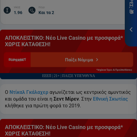
*Ισχ
ΥΨΟΣ
ΠΟΔΙ
1.96
Και τα 2
Προϋ
ΕΓΓ
ΑΠΟΚΛΕΙΣΤΙΚΟ: Νέο Live Casino με προσφορά*
ΧΩΡΙΣ ΚΑΤΑΘΕΣΗ!
Παίξε Νόμιμα
*Ισχύουν Όροι & Προϋποθέσεις
ΕΕΕΠ | 21+ | ΠΑΙΞΕ ΥΠΕΥΘΥΝΑ
Ο
Ντίκαλ Γκάλαχερ
αγωνίζεται ως κεντρικός αμυντικός
και ομάδα του είναι η
Σεντ Μίρεν
. Στην
Εθνική Σκωτίας
κλήθηκε για πρώτη φορά το 2019.
ΑΠΟΚΛΕΙΣΤΙΚΟ: Νέο Live Casino με προσφορά*
ΧΩΡΙΣ ΚΑΤΑΘΕΣΗ!