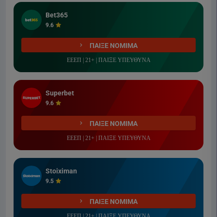
Bet365
9.6
ΠΑΙΞΕ ΝΟΜΙΜΑ
ΕΕΕΠ | 21+ | ΠΑΙΞΕ ΥΠΕΥΘΥΝΑ
Superbet
9.6
ΠΑΙΞΕ ΝΟΜΙΜΑ
ΕΕΕΠ | 21+ | ΠΑΙΞΕ ΥΠΕΥΘΥΝΑ
Stoiximan
9.5
ΠΑΙΞΕ ΝΟΜΙΜΑ
ΕΕΕΠ | 21+ | ΠΑΙΞΕ ΥΠΕΥΘΥΝΑ