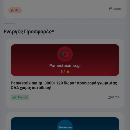
05/08
Hot
Ενεργές Προσφορές*
Pamestoixima.gr
9.4
Pamestoixima.gr: 3000+120 δώρα* προσφορά γνωριμίας
ΟΛΑ χωρίς κατάθεση!
02/03
Ενεργή