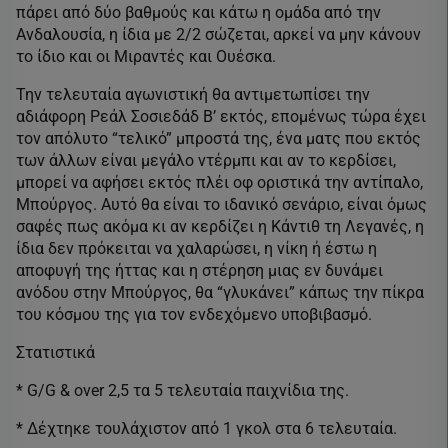
πάρει από δύο βαθμούς και κάτω η ομάδα από την
Ανδαλουσία, η ίδια με 2/2 σώζεται, αρκεί να μην κάνουν
το ίδιο και οι Μιραντές και Ουέσκα.
Την τελευταία αγωνιστική θα αντιμετωπίσει την
αδιάφορη Ρεάλ Σοσιεδάδ Β’ εκτός, επομένως τώρα έχει
τον απόλυτο “τελικό” μπροστά της, ένα ματς που εκτός
των άλλων είναι μεγάλο ντέρμπι και αν το κερδίσει,
μπορεί να αφήσει εκτός πλέι οφ οριστικά την αντίπαλο,
Μπούργος. Αυτό θα είναι το ιδανικό σενάριο, είναι όμως
σαφές πως ακόμα κι αν κερδίζει η Κάντιθ τη Λεγανές, η
ίδια δεν πρόκειται να χαλαρώσει, η νίκη ή έστω η
αποφυγή της ήττας και η στέρηση μιας εν δυνάμει
ανόδου στην Μπούργος, θα “γλυκάνει” κάπως την πίκρα
του κόσμου της για τον ενδεχόμενο υποβιβασμό.
Στατιστικά
* G/G & over 2,5 τα 5 τελευταία παιχνίδια της.
* Δέχτηκε τουλάχιστον από 1 γκολ στα 6 τελευταία.