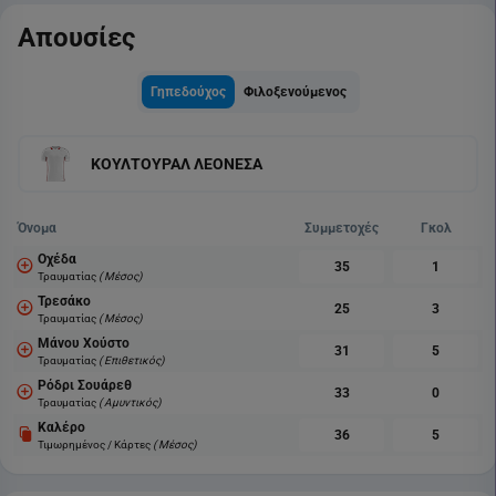
Απουσίες
Γηπεδούχος
Φιλοξενούμενος
ΚΟΥΛΤΟΥΡΑΛ ΛΕΟΝΕΣΑ
Όνομα
Συμμετοχές
Γκολ
Οχέδα
35
1
Τραυματίας
( Μέσος)
Τρεσάκο
25
3
Τραυματίας
( Μέσος)
Μάνου Χούστο
31
5
Τραυματίας
( Επιθετικός)
Ρόδρι Σουάρεθ
33
0
Τραυματίας
( Αμυντικός)
Καλέρο
36
5
Τιμωρημένος / Κάρτες
( Μέσος)