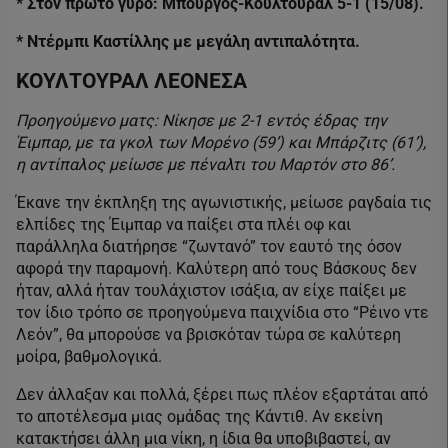
* Στον πρώτο γύρο: Μπούργος-Κουλτουράλ 5-1 (15/08).
* Ντέρμπι Καστίλλης με μεγάλη αντιπαλότητα.
ΚΟΥΛΤΟΥΡΑΛ ΛΕΟΝΕΣΑ
Προηγούμενο ματς: Νίκησε με 2-1 εντός έδρας την
Έιμπαρ, με τα γκολ των Μορένο (59’) και Μπάρζιτς (61’),
η αντίπαλος μείωσε με πέναλτι του Μαρτόν στο 86’.
Έκανε την έκπληξη της αγωνιστικής, μείωσε ραγδαία τις
ελπίδες της Έιμπαρ να παίξει στα πλέι οφ και
παράλληλα διατήρησε “ζωντανό” τον εαυτό της όσον
αφορά την παραμονή. Καλύτερη από τους Βάσκους δεν
ήταν, αλλά ήταν τουλάχιστον ισάξια, αν είχε παίξει με
τον ίδιο τρόπο σε προηγούμενα παιχνίδια στο “Ρέινο ντε
Λεόν”, θα μπορούσε να βρισκόταν τώρα σε καλύτερη
μοίρα, βαθμολογικά.
Δεν άλλαξαν και πολλά, ξέρει πως πλέον εξαρτάται από
το αποτέλεσμα μιας ομάδας της Κάντιθ. Αν εκείνη
κατακτήσει άλλη μια νίκη, η ίδια θα υποβιβαστεί, αν