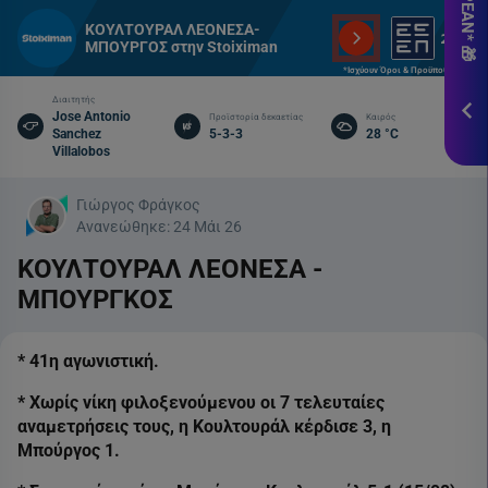
εδ
ΚΟΥΛΤΟΥΡΑΛ ΛΕΟΝΕΣΑ-
*Ισ
ΜΠΟΥΡΓΟΣ στην Stoiximan
&
*Ισχύουν Όροι & Προϋποθέσεις
Πρ
Διαιτητής
Jose Antonio
Προϊστορία δεκαετίας
Καιρός
Sanchez
5-3-3
28 °C
ΕΓΓ
Villalobos
Γιώργος Φράγκος
Ανανεώθηκε:
24 Μάι 26
ΚΟΥΛΤΟΥΡΑΛ ΛΕΟΝΕΣΑ -
ΜΠΟΥΡΓΚΟΣ
* 41η αγωνιστική.
* Χωρίς νίκη φιλοξενούμενου οι 7 τελευταίες
αναμετρήσεις τους, η Κουλτουράλ κέρδισε 3, η
Μπούργος 1.