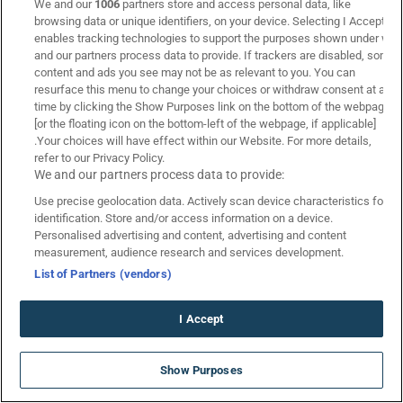
We and our
1006
partners store and access personal data, like
browsing data or unique identifiers, on your device. Selecting I Accept
Στοιχηματικές Εταιρίες
enables tracking technologies to support the purposes shown under we
Superbet
and our partners process data to provide. If trackers are disabled, some
Stoiximan
content and ads you see may not be as relevant to you. You can
resurface this menu to change your choices or withdraw consent at any
Bwin
time by clicking the Show Purposes link on the bottom of the webpage
Bet365
[or the floating icon on the bottom-left of the webpage, if applicable]
Sportingbet
.Your choices will have effect within our Website. For more details,
refer to our Privacy Policy.
Pamestoixima.gr
We and our partners process data to provide:
Interwetten
Use precise geolocation data. Actively scan device characteristics for
identification. Store and/or access information on a device.
Βαθμολογίες
Personalised advertising and content, advertising and content
Βαθμολογίες
measurement, audience research and services development.
Βαθμολογία Stoiximan Super League
List of Partners (vendors)
Βαθμολογία Αγγλίας
Βαθμολογία Γερμανίας
I Accept
Βαθμολογία Ισπανίας
ΑΝΑΤΡΕΠΤΙΚΗ ΠΡΟΣΦΟΡΑ*
Βαθμολογία Ιταλίας
Show Purposes
ΓΝΩΡΙΜΙΑΣ ΧΩΡΙΣ ΚΑΤΑΘΕΣΗ!
Βαθμολογία Γαλλίας
*Ισχύουν Όροι & Προϋποθέσεις