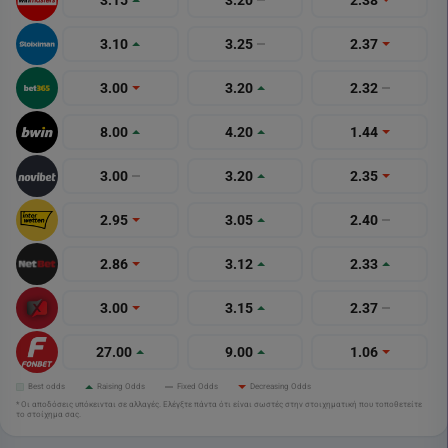
3.10
3.25
2.37
3.00
3.20
2.32
8.00
4.20
1.44
3.00
3.20
2.35
2.95
3.05
2.40
2.86
3.12
2.33
3.00
3.15
2.37
27.00
9.00
1.06
Best odds
Raising Odds
Fixed Odds
Decreasing Odds
* Οι αποδόσεις υπόκεινται σε αλλαγές. Ελέγξτε πάντα ότι είναι σωστές στην στοιχηματική που τοποθετείτε
το στοίχημα σας.