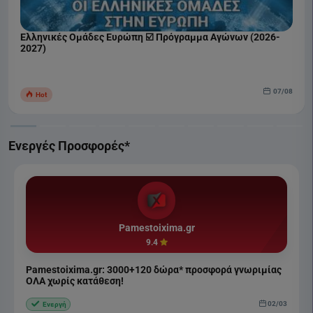
Ελληνικές Ομάδες Ευρώπη ☑️ Πρόγραμμα Αγώνων (2026-
2027)
07/08
Hot
Ενεργές Προσφορές*
Pamestoixima.gr
9.4
Pamestoixima.gr: 3000+120 δώρα* προσφορά γνωριμίας
ΟΛΑ χωρίς κατάθεση!
02/03
Ενεργή