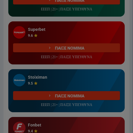
ΠΑΙΞΕ ΝΟΜΙΜΑ
ΕΕΕΠ | 21+ | ΠΑΙΞΕ ΥΠΕΥΘΥΝΑ
Superbet
9.6
ΠΑΙΞΕ ΝΟΜΙΜΑ
ΕΕΕΠ | 21+ | ΠΑΙΞΕ ΥΠΕΥΘΥΝΑ
Stoiximan
9.5
ΠΑΙΞΕ ΝΟΜΙΜΑ
ΕΕΕΠ | 21+ | ΠΑΙΞΕ ΥΠΕΥΘΥΝΑ
Fonbet
9.4