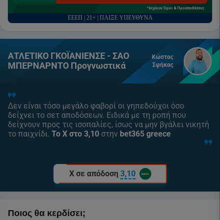
*Ισχύουν Όροι & Προϋποθέσεις
ΕΕΕΠ | 21+ | ΠΑΙΞΕ ΥΠΕΥΘΥΝΑ
ΑΤΛΕΤΙΚΟ ΓΚΟΪΑΝΙΕΝΣΕ - ΣΑΟ
Κώστας
ΜΠΕΡΝΑΡΝΤΟ Προγνωστικά
Σφήκας
Δεν είναι τόσο μεγάλο φαβορί οι γηπεδούχοι όσο
δείχνει το σετ αποδόσεων. Ειδικά με τη ροπή που
δείχνουν προς τις ισοπαλίες, ίσως να μην βγάλει νικητή
το παιχνίδι.
Το Χ στο 3,10
στην
bet365 greece
Χ σε απόδοση
3,10