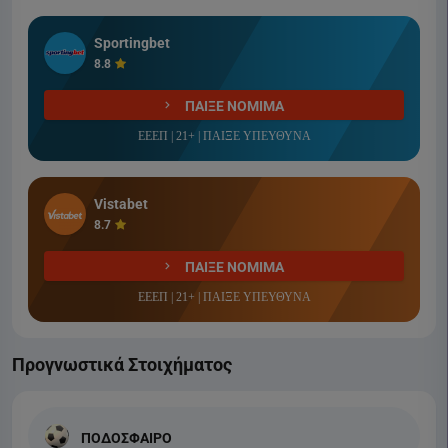
Sportingbet
8.8
ΠΑΙΞΕ ΝΟΜΙΜΑ
ΕΕΕΠ | 21+ | ΠΑΙΞΕ ΥΠΕΥΘΥΝΑ
Vistabet
8.7
ΠΑΙΞΕ ΝΟΜΙΜΑ
ΕΕΕΠ | 21+ | ΠΑΙΞΕ ΥΠΕΥΘΥΝΑ
Προγνωστικά Στοιχήματος
ΠΟΔΟΣΦΑΙΡΟ