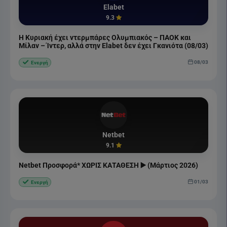
Elabet
9.3
Η Κυριακή έχει ντερμπάρες Ολυμπιακός – ΠΑΟΚ και
Μίλαν – Ίντερ, αλλά στην Elabet δεν έχει Γκανιότα (08/03)
08/03
Ενεργή
Netbet
9.1
Netbet Προσφορά* ΧΩΡΙΣ ΚΑΤΑΘΕΣΗ ▶️ (Μάρτιος 2026)
01/03
Ενεργή