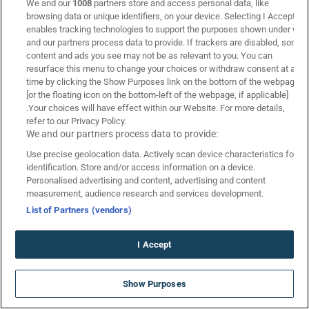
στοιχήματος!
We and our
1008
partners store and access personal data, like
browsing data or unique identifiers, on your device. Selecting I Accept
enables tracking technologies to support the purposes shown under we
and our partners process data to provide. If trackers are disabled, some
content and ads you see may not be as relevant to you. You can
Υποβολή
resurface this menu to change your choices or withdraw consent at any
Είμαι άνω των 21 ετών | Συμφωνώ με τους Όρους &
time by clicking the Show Purposes link on the bottom of the webpage
Προϋποθέσεις*
[or the floating icon on the bottom-left of the webpage, if applicable]
.Your choices will have effect within our Website. For more details,
refer to our Privacy Policy.
We and our partners process data to provide:
Use precise geolocation data. Actively scan device characteristics for
identification. Store and/or access information on a device.
© Copyright 2026 Betarades
Personalised advertising and content, advertising and content
measurement, audience research and services development.
21+
List of Partners (vendors)
Κουπόνι Πάμε Στοίχημα
I Accept
Κουπόνι Πάμε Στοίχημα
Η ομάδα μας
ΝΕΑ GIGA ΠΡΟΣΦΟΡΑ* ΓΝΩΡΙΜΙΑΣ
Show Purposes
στην Bwin!
Livescore
*Ισχύουν Όροι & Προϋποθέσεις