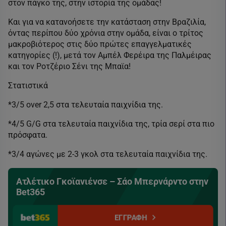
στον πάγκο της, στην ιστορία της ομάδας!
Και για να κατανοήσετε την κατάσταση στην Βραζιλία,
όντας περίπου δύο χρόνια στην ομάδα, είναι ο τρίτος
μακροβιότερος στις δύο πρώτες επαγγελματικές
κατηγορίες (!), μετά τον Αμπέλ Φερέιρα της Παλμέιρας
και τον Ροτζέριο Σένι της Μπαϊα!
Στατιστικά
*3/5 over 2,5 στα τελευταία παιχνίδια της.
*4/5 G/G στα τελευταία παιχνίδια της, τρία σερί στα πιο
πρόσφατα.
*3/4 αγώνες με 2-3 γκολ στα τελευταία παιχνίδια της.
Ατλέτικο Γκοϊανιένσε – Σάο Μπερνάρντο στην
Bet365
ΕΓΓΡΑΦΗ